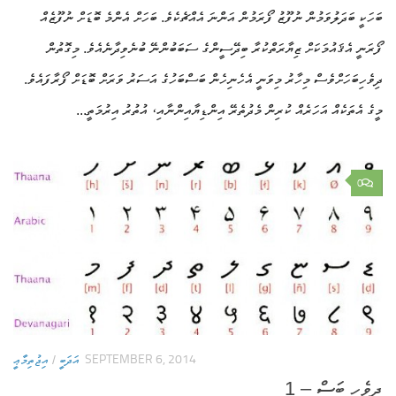
ބަހަކީ ބަދަލުވަމުން ނުފޫޒު ފޯރަމުން އަންނަ އެއްޗެކެވެ. ބަހަށް އެންމެ ބޮޑަށް ނުފޫޒެއް
ފޯރަނީ އެޤައުމަކަށް ޒިޔާރަތްކުރާ ބިދޭސީންގެ ސަބަބުންނޭ ބުނެވިދާނެއެވެ. މިގޮތުން
ދިވެހިބަހަށްވެސް މިހާރު މިވަނީ އެހެނިހެން ބަސްބަހުގެ އަސަރު ވަރަށް ބޮޑަށް ފޯރާފައެވެ.
މީގެ އެތަކެއް އަހަރެއް ކުރިން މެދުތެރޭ އިންޑިޔާއިންނާއި، އުތުރު އިރުމަތީ...
0
SEPTEMBER 6, 2014
އަދަބީ
/
އިޖުތިމާޢީ
ދިވެހި ބަސް – 1