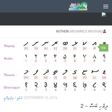
AUTHOR:
MOHAMED ARUSHAD
0
SEPTEMBER 15, 2014
އަދަބީ
/
އިޖުތިމާޢީ
ދިވެހި ބަސް – 2