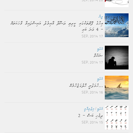
ދީން
އިހުގެ ފޮތްތަކުގައި ކީރިތި ރަސޫލާ އާއިމެދު އައިސްފައިވާ ވާހަކަތައް
– 4 ވަނަ ބައި
17 SEP, 2014
އަދަބީ
ޝަކުވާ
17 SEP, 2014
އަދަބީ
…ހުވަފެނީ ހާލުގަޖެހުމެއް
16 SEP, 2014
އަދަބީ
/
އިޖުތިމާޢީ
ދިވެހި ބަސް – 2
15 SEP, 2014