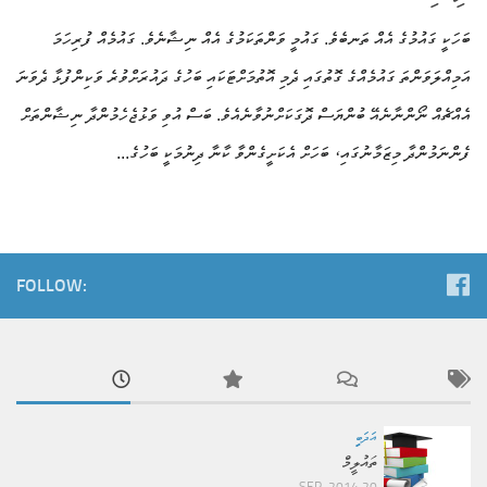
ބަހަކީ ގައުމުގެ އެއް ތަނބެވެ. ގައުމީ ވަންތަކަމުގެ އެއް ނިޝާނެވެ. ގައުމެއް ފުރިހަމަ
އަމިއްލަވަންތަ ގައުމެއްގެ ގޮތުގައި ދެމި އޮތުމަށްޓަކައި ބަހުގެ ދައުރަށްވުރެ ވަކިންފުޅާ ދެވަނަ
އެއްޗެއް ނޯންނާނެއޭ ބުންޔަސް ދޮގަކަށްނުވާނެއެވެ. ބަސް އުވި ވަޅުޖެހެމުންދާ ނިޝާންތަށް
ފެންނަމުންދާ މިޒަމާނުގައި، ބަހަށް އެކަށީގެންވާ ކާނާ ދިނުމަކީ ބަހުގެ...
FOLLOW:
އަދަބީ
ތައުލީމް
20 SEP, 2014