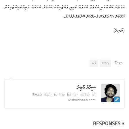
އަހަރެން ބޭނުންވަނީ އަކުރަމް އަހަރެން ކައިރީ ރައްޓެހިވާން އަހާށެވެ. އަހަރެން މަތިންބައިންޖެހިގެން
އުޅޭކަން އަކްރަމްއަށް އެނގޭކަށް ބޭނުމެއްނުވެއެވެ.
(ނުނިމޭ)
Tags:
story
ވާހަކަ
ސިޔާޒް ޖާބިރު
Siyaaz Jabir is the former editor of
Mahaldheeb.com
3 RESPONSES