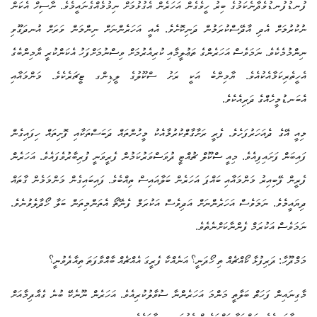
ފުނޑުފުނޑުވެދާނެކަމުގެ ބިރު ހީވެގެން އަހަރެން އެގުޅުމަށް ނިމުމެއްގެނައީމެވެ. ނާސިހް އެކަން
ނުކުރުމަށް އެދި އާދޭސްކުރަމުން ދަނިކޮށެވެ. އެއީ އަހަރެންނަށް ނިންމަން ވަރަށް އުނދަގޫވި
ނިންމުމެކެވެ. ނަމަވެސް އަހަރެންގެ ތަޢުލީމާއި ކުރިއެރުމަށް ވިސްނުމަށްފަހު އެކަންކުރީ ޔާމިންބެގެ
އެހީތެރިކަމާއެކުއެވެ. ޔާމިންބެ އަކީ ރަށު ސްކޫލުގެ ލީޑިންގ ޓީޗަރެކެވެ. މަންމައާއި
އެބަނޑުމީހެއްގެ ދަރިއެކެވެ.
މިއީ އޭގެ ދެއަހަރުފަހެވެ. ފެރީ ރަށާގާތްކުރުމާއެކު މީހުންތައް ދަބަސްތަކާއި ފޮށިތައް ހިފައިގެން
ފައިބަން ފަށައިފިއެވެ. މިއީ ސްކޫލް ޗުއްޓީ ދުވަސްވަރުކަމުން ފެރީވަނީ ފުރިބާރުވެފައެވެ. އަހަރެން
ފެރީން ފޭބިއިރު މަންމައާއި ބައްޕަ އަހަރެން ބަލާއައިސް ތިއްބެވެ. ފައިބައިގެން މަންމަމެން ގާތައް
ދިޔައީމެވެ. ނަމަވެސް އަހަރެންނަށް އަދިވެސް އަކުރަމް ފެނޭތޯ އެތަންމިތަން ބަލާ ހޯދާލެވުނެވެ.
ނަމަވެސް އަކުރަމް ފެންނާކަށްނެތެވެ.
މަމްދޫހާ: ދަރިފުޅާ ކޯއްޗެއް ތި ހޯދަނީ؟ އަނެއްކާ ފެރީގަ އެއްޗެއް ބާއްވާފަތަ ތިއާދެވުނީ؟
މާގިނައިން ފަހަތް ބަލާތީ މަންމަ އަހަރެންނާ ސުވާލުކުރިއެވެ. އަހަރެން ނޫނެކޭ ބުނެ ގެއާދިމާއަށް