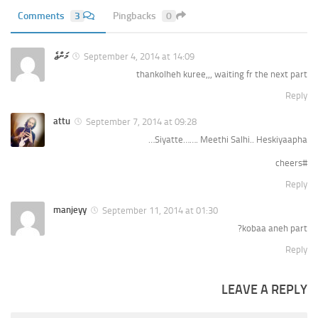
Comments
3
Pingbacks
0
މަންޖެ
September 4, 2014 at 14:09
thankolheh kuree,,, waiting fr the next part
Reply
attu
September 7, 2014 at 09:28
Siyatte……. Meethi Salhi.. Heskiyaapha…
#cheers
Reply
manjeyy
September 11, 2014 at 01:30
kobaa aneh part?
Reply
LEAVE A REPLY