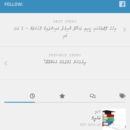
FOLLOW:
NEXT STORY
އިހުގެ ފޮތްތަކުގައި ކީރިތި ރަސޫލާ އާއިމެދު އައިސްފައިވާ ވާހަކަތައް – 2 ވަނަ
ބައި
PREVIOUS STORY
ދިނުމަކުން ގެއްލުމެއް އެބައޮތްތޯ؟
އަދަބީ
ތައުލީމް
20 SEP, 2014