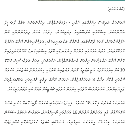
(އެއްވަނަބައި)
އެމަންޒަރު އަދިވެސް ހިތުތެރޭގައި ކުރެހި ސިފަވަމުންދެއެވެ. ފިރެހެންވަންތަ ކަމުގެ ލާމަސީލު
ނަމޫނާއެކެވެ. އިސްކޮޅާއި ބުރުސޫރައިގެ ރިވެތިކަމުން، މިރަށުގެ އެހެން ފިރެހެނުންނާއި އޭނާ
ތަފާތުކުރުވައެވެ. ވާހަކަ ދެއްކުމުގައި ގެންގުޅޭ މަޑުމައިތިރިކަމާއި އަދަބުވެރިކަމުން އޭނާގެ އަޚުލާޤު
ހާމަކޮށްދެއެވެ. ހެދުން އެޅުމުގައި ގެންގުޅޭ މިންގަނޑާއި ބޮލުގެ އިސްތަށިގަނޑު އޮމާންކުރެވިފައިވާ
ގޮތުން އޭނާގެ ހަރުދަނާކަން އިތުރަށް އެނގެމުންދެއެވެ. އަކުރަމްއަކީ މިރަށު މަދަރުސާއިން ގްރޭޑް
10 އަށް ކިޔެވުމަށްފަހު މަތީ ތަޢުލީމު ހޯދަން ރާއްޖެއިން ބޭރުގައި ކިޔަވަމުންދާ ކުއްޖެކެވެ. އަކުރަމް
ބޭރުގައި އުޅޭތާ މިހާރު 3 އަހަރުވެއްޖެއެވެ. އަހަރެން އޭނާއާ ދިމާވީ ޗުއްޓީގައި ރަށަށްއައިދުވަހު
ފެރީމަތިންނެވެ. އަހަރެންވެސް މާލޭގައި ކިޔަވަން ހުރެފައި ޗުއްޓީއަށް ރަށަށް އައި ދަތުރުމަތީގައެވެ.
އަހަރެންގެ އުމުރުން މިހާރު 18 އަހަރެވެ. މިވީދުވަސްތަކުގައި އަހަރެން ލޯބީގެގޮތުން ގުޅުނީ އެންމެ
ކުއްޖަކާއެވެ. އެއީ އަހަރެންގެ އުމުރުން 16 އަހަރުގައި ނާސިހްއާއެވެ. ނަމަވެސް އެކަމުގެ ސަބަބުން
އަހަރެންގެ ކިޔެވުމަށް ހީނަރުކަން ކުރިމަތިވެ، މަންމައާއި ބައްޕަގެ ހުވަފެންތަކާއި އުއްމީދުތައް