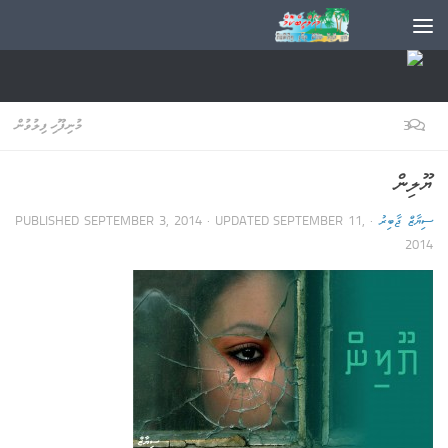
3
މުނިފޫހި ފިލުވުން
ޔޫލިން
ސިޔާޒް ޖާބިރު
· PUBLISHED
SEPTEMBER 11,
· UPDATED
SEPTEMBER 3, 2014
2014