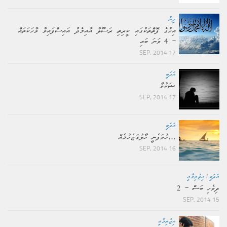
ދީން
އިހުގެ ފޮތްތަކުގައި ކީރިތި ރަސޫލާ އާއިމެދު އައިސްފައިވާ ވާހަކަތައް
– 4 ވަނަ ބައި
17 SEP, 2014
އަދަބީ
ޝަކުވާ
17 SEP, 2014
އަދަބީ
…ހުވަފެނީ ހާލުގަޖެހުމެއް
16 SEP, 2014
އަދަބީ
/
އިޖުތިމާޢީ
ދިވެހި ބަސް – 2
15 SEP, 2014
އިޖުތިމާޢީ