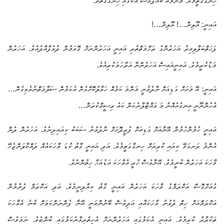
ހިނގާގަތީމެވެ. މަންމައާ ބައްޕަވެސް އެކުގައި ހިނގާގަތެވެ.
އައިނީ: ޔޫލިން…! ޔޫލިން…!
ފަހަތްބަލާލިއިރު އަހަރެންގެ ރަހްމަތްތެރި އައިނީ އަހަރެންނަށް ގޮވަމުން ދުވެފާއާދެއެވެ. އަހަރެން
މަޑުކުރީމެވެ. އައިނީއައިސް އަހަރެންނާ އަރާހަމަކުރިއެވެ.
އައިނީ: އޭ މަށަށް ގަޑިއަށް ނާދެވުނީ މަންމަ ކަމެއް ހަވާލުކޮށްގެން އެކަމުން ސަލާމަތްނުވެވިގެން…
އެހެންނޫނީ އިނގެއެއްނު މަ ވައްޓާލާނެކަން ކައެ ރިސީވްކުރަން…
އައިނީ ހެމުންހެމުން އޭނާއަށް ގަޑިއަށް ފެރީދޮށަށް ނާދެވުނު ސަބަބު ކިޔައިދިނެވެ. އަހަރެން ދެން
އެންމެ ރަނގަޅޭ ކިޔައި ކުރިޔަށް ހިނގާގަތީމެވެ. އަދި އައިނީ ގާތު ކުޑަ ވާހަކައެއް ދައްކާލަންޖެހޭ
ވާހަކަ އަހަރެން ބުނީމެވެ. އޭނާވެސް ހުރީ އެވާހަކަ އަޑުއަހާ ހިތުންނެވެ.
ގެއަށްގޮސް އަކްރަމްގެ ވާހަކަ އަހަރެން އައިނީ ގާތު ކިޔާދިނީމެވެ. އަދި އަކްރަމް ފެނުމުން
އަކްރަމްއަށް ހިތް ދެވުނު ވާހަކައާއި އަދިވެސް ބޭނުންވަނީ އޭނާ ފެންނަންކަމަށް ބުނެ އެވާހަކަ
ތަކުރާރު ކުރީމެވެ. އައިނީ އެކަމުގައި އަހަރެންނަށް އެހީތެރިވާނެކަމުގައި ބުންޏެވެ. ނަމަވެސް