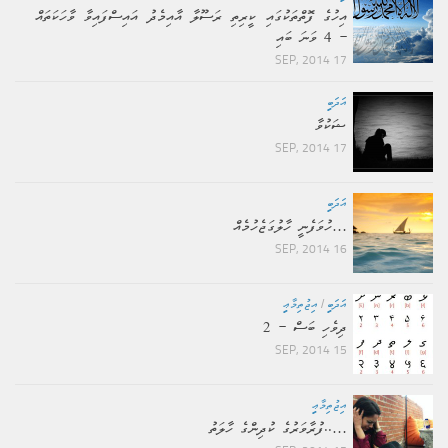
އިހުގެ ފޮތްތަކުގައި ކީރިތި ރަސޫލާ އާއިމެދު އައިސްފައިވާ ވާހަކަތައް
– 4 ވަނަ ބައި
17 SEP, 2014
އަދަބީ
ޝަކުވާ
17 SEP, 2014
އަދަބީ
…ހުވަފެނީ ހާލުގަޖެހުމެއް
16 SEP, 2014
އަދަބީ
/
އިޖުތިމާޢީ
ދިވެހި ބަސް – 2
15 SEP, 2014
އިޖުތިމާޢީ
…..ފުރާވަރުގެ ކުދިންގެ ހާލަތު