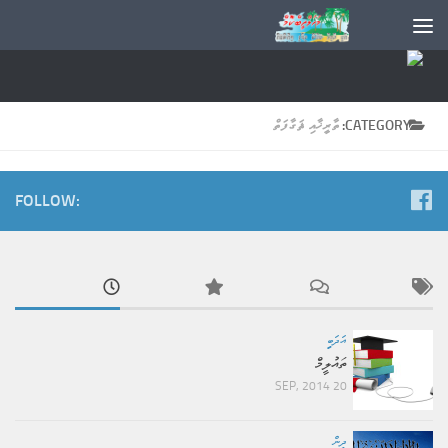
CATEGORY:
ތާރީޚާއި ޘަގާފަތް
FOLLOW:
އަދަބީ
ތައުލީމް
20 SEP, 2014
ދީން